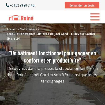
+33
02 99 96 61 40
Demander un devis
Accueil
»
Nos conseils
»
Stabulation vaches laitières de Joël Gord – L’Eleveur Laitier
(Mars 24)
"Un bâtiment fonctionnel pour gagner en
confort et en productivité"
Découvrez, dans la presse, la stabulation laitière en
bois Roiné de Joël Gord et son frère ainsi que leurs
témoignages