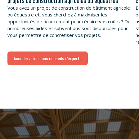
projets de construction agricoles ou équestres
c
Vous avez un projet de construction de bâtiment agricole
B
ou équestre et, vous cherchez à maximiser les
b
opportunités de financement pour réduire vos coûts ? De
a
nombreuses aides et subventions sont disponibles pour
s
vous permettre de concrétiser vos projets.
n
r
Accéder à tous nos conseils d’experts