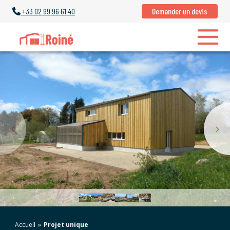
+33
02 99 96 61 40
Demander un devis
Accueil
»
Projet unique