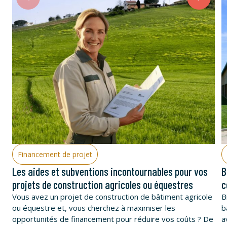
Financement de projet
Les aides et subventions incontournables pour vos
B
projets de construction agricoles ou équestres
c
Vous avez un projet de construction de bâtiment agricole
B
ou équestre et, vous cherchez à maximiser les
b
opportunités de financement pour réduire vos coûts ? De
a