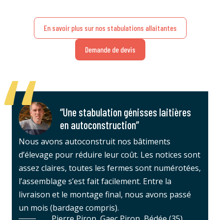
En savoir plus sur nos stabulations allaitantes
Demande de devis
“Une stabulation génisses laitières
en autoconstruction”
Nous avons autoconstruit nos bâtiments
d’élevage pour réduire leur coût. Les notices sont
assez claires, toutes les fermes sont numérotées,
l’assemblage s’est fait facilement. Entre la
livraison et le montage final, nous avons passé
un mois (bardage compris).
Pierre Piron, Gaec Piron, Bédée (35)