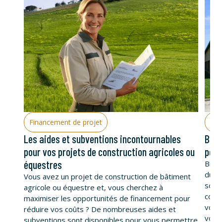
Financement de projet
Con
Les aides et subventions incontournables
Bâti
pour vos projets de construction agricoles ou
pour
équestres
Bien-
du b
Vous avez un projet de construction de bâtiment
souh
agricole ou équestre et, vous cherchez à
const
maximiser les opportunités de financement pour
vous 
réduire vos coûts ? De nombreuses aides et
vous 
subventions sont disponibles pour vous permettre