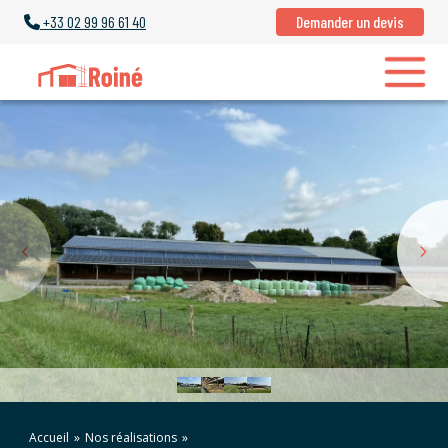
+33
02 99 96 61 40
Demander un devis
Accueil
»
Nos réalisations
»