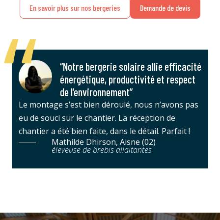
En savoir plus sur nos bergeries
Demande de devis
“Notre bergerie solaire allie efficacité
énergétique, productivité et respect
de l’environnement”
Le montage s’est bien déroulé, nous n’avons pas
eu de souci sur le chantier. La réception de
chantier a été bien faite, dans le détail. Parfait !
Mathilde Dhirson, Aisne (02)
éleveuse de brebis allaitantes