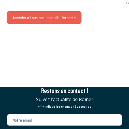
r
Accéder à tous nos conseils d’experts
Restons en contact !
Suivez l’actualité de Roiné !
«
*
» indique les champs nécessaires