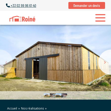
+33
02 99 96 61 40
Demander un devis
Accueil
»
Nos réalisations
»