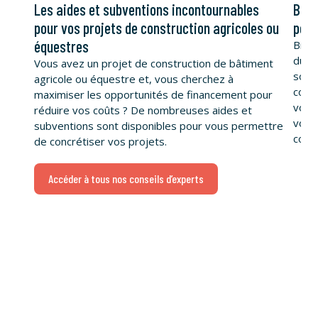
Les aides et subventions incontournables
Bâti
pour vos projets de construction agricoles ou
pour
équestres
Bien-
du b
Vous avez un projet de construction de bâtiment
souh
agricole ou équestre et, vous cherchez à
const
maximiser les opportunités de financement pour
vous 
réduire vos coûts ? De nombreuses aides et
vous 
subventions sont disponibles pour vous permettre
conce
de concrétiser vos projets.
Accéder à tous nos conseils d’experts