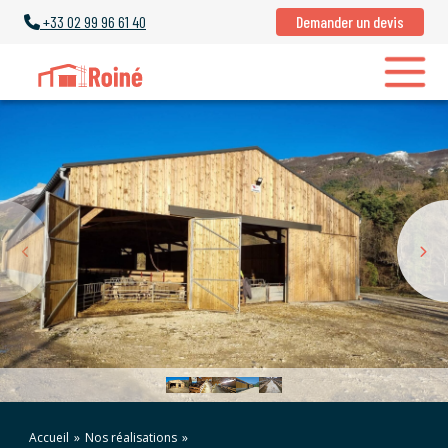
+33
02 99 96 61 40
Demander un devis
Accueil
»
Nos réalisations
»